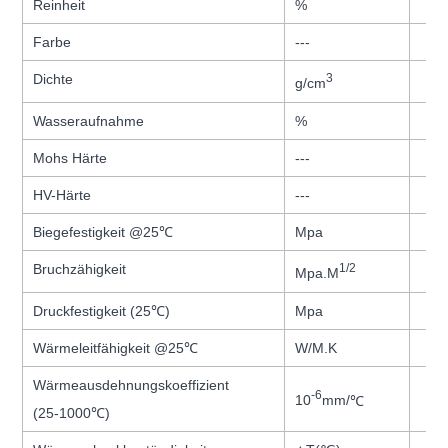
Reinheit
%
Farbe
---
Dichte
3
g/cm
Wasseraufnahme
%
Mohs Härte
---
HV-Härte
---
Biegefestigkeit @25
℃
Mpa
Bruchzähigkeit
1/2
Mpa.M
Druckfestigkeit (25
℃
)
Mpa
Wärmeleitfähigkeit @25
℃
W/M.K
Wärmeausdehnungskoeffizient
-6
10
mm/
℃
(25-1000
℃
)