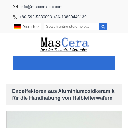

info@mascera-tec.com
+86-592-5530093 +86-13860446139


Deutsch

Toggle ma
Endeffektoren aus Aluminiumoxidkeramik
für die Handhabung von Halbleiterwafern