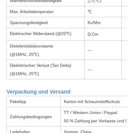
Wärmeschockbeständigkeit
△
T(
℃
)
Max. Arbeitstemperatur
℃
Spannungsfestigkeit
Kv/Mm
Elektrischer Widerstand (@25
℃
)
Ω.Cm
Dielektrizitätskonstante
---
(@1MHz, 25
℃
)
Dielektrischer Verlust (Tan Delta)
---
(@1MHz, 25
℃
)
Verpackung und Versand
Pakettyp
Karton mit Schaumstoffschutz
TT / Western Union / Paypal
Zahlungsbedingungen
50 % Zahlung per Vorkasse und 50 
Ladehafen
Xiamen, China