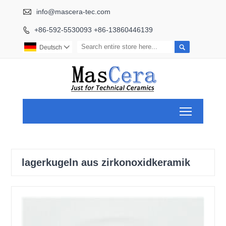

info@mascera-tec.com
+86-592-5530093 +86-13860446139


Deutsch

Toggle ma
lagerkugeln aus zirkonoxidkeramik